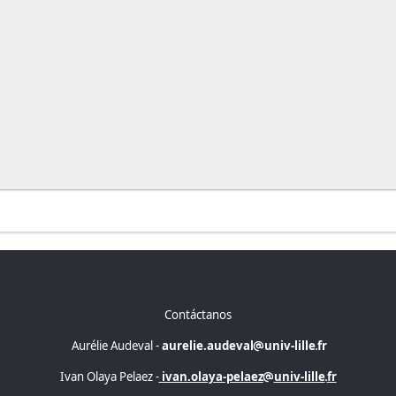
Contáctanos
Aurélie Audeval -
aurelie.audeval
univ-lille
fr
Ivan Olaya Pelaez -
ivan.olaya-pelaez
univ-lille
fr