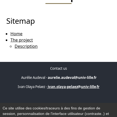
Sitemap
Home
The project
Description
Contact us
Aurélie Audeval -
aurelie.audeval
univ-lille
fr
Ivan Olaya Pelaez -
ivan.olaya-pelaez
univ-lille
fr
Accessibility
Ce site utilise des cookies/traceurs à des fins de gestion de
Sitemap
session, personnalisation de l'interface utilisateur (contraste..) et