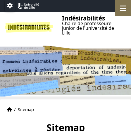
Accéder au menu principal
Accéder au contenu
M
Paramétrage
Indésirabilités
Chaire de professeure
junior de l'université de
Lille
Home
Accueil
/
Sitemap
Sitemap