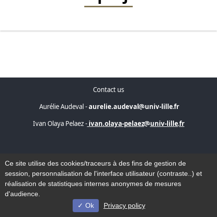
Contact us
Aurélie Audeval -
aurelie.audeval
univ-lille
fr
Ivan Olaya Pelaez -
ivan.olaya-pelaez
univ-lille
fr
Accessibility
Ce site utilise des cookies/traceurs à des fins de gestion de
Sitemap
session, personnalisation de l'interface utilisateur (contraste..) et
Legal notice
réalisation de statistiques internes anonymes de mesures
d'audience.
Ok
Privacy policy
© Université de Lille - 2022