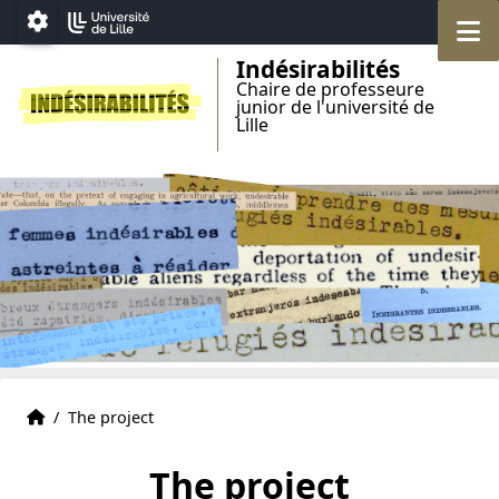
Accéder au menu principal
Accéder au contenu
M
Paramétrage
Indésirabilités
Chaire de professeure
junior de l'université de
Lille
Home
Accueil
/
The project
The project