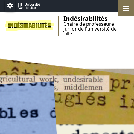
Accéder au menu principal
Accéder au contenu
M
Paramétrage
Indésirabilités
Chaire de professeure
junior de l'université de
Lille