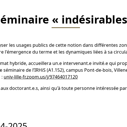
éminaire « indésirables
alyser les usages publics de cette notion dans différentes 
re l'émergence du terme et les dynamiques liées à sa circula
t hybride, accueillera un.e intervenant.e invité.e qui propos
 séminaire de l’IRHiS (A1.152), campus Pont-de-bois, Villeneuv
 :
univ-lille-fr.zoom.us/j/97464017120
aux doctorant.e.s, ainsi qu'à toute personne intéressée par 
24-2025