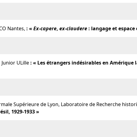
CO Nantes,
: «
Ex-capere
,
ex-claudere
: langage et espace
 Junior ULille
:
« Les étrangers indésirables en Amérique l
ormale Supérieure de Lyon, Laboratoire de Recherche histo
sil, 1929-1933 »