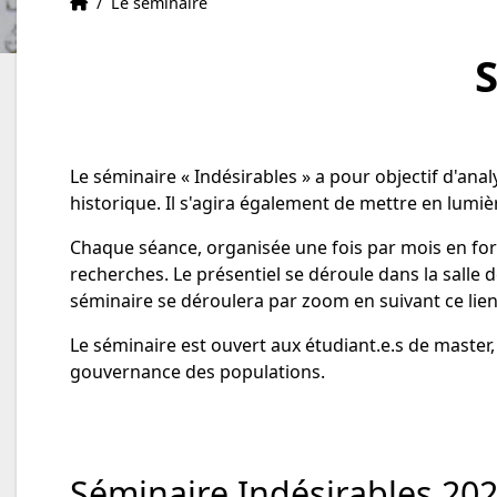
Accueil
Accueil
/
Le séminaire
S
Le séminaire « Indésirables » a pour objectif d'an
historique. Il s'agira également de mettre en lumiè
Chaque séance, organisée une fois par mois en forma
recherches. Le présentiel se déroule dans la salle de
séminaire se déroulera par zoom en suivant ce lien
Le séminaire est ouvert aux étudiant.e.s de master, 
gouvernance des populations.
Séminaire Indésirables 20