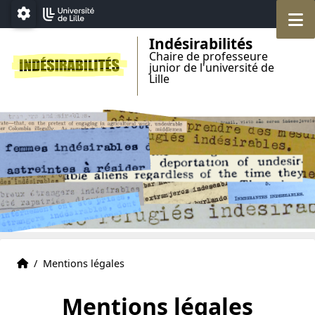
Accéder au menu principal
Accéder au contenu
M
Paramétrage
Indésirabilités
Chaire de professeure
junior de l'université de
Lille
Accueil
Accueil
/
Mentions légales
Mentions légales